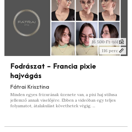
16 500 Ft-tól
116 perc
Fodrászat - Francia pixie
hajvágás
Fátrai Krisztina
Minden egyes frizurának üzenete van, a pixi haj stílusa
jellemző annak viselőjére. Ebben a videóban egy teljes
folyamatot, átalakulást követhetek végig. ...