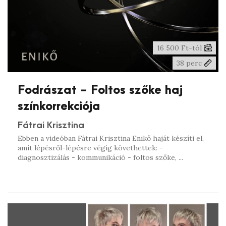
16 500 Ft-tól
38 perc
Fodrászat - Foltos szőke haj
színkorrekciója
Fátrai Krisztina
Ebben a videóban Fátrai Krisztina Enikő haját készíti el,
amit lépésről-lépésre végig követhettek: -
diagnosztizálás - kommunikáció - foltos szőke, ...