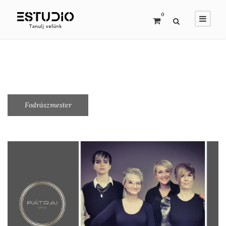
0
Fodrászmester