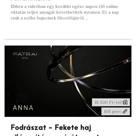
Ebben a videóban egy korábbi egész napos élő online
oktatás teljes anyagát követhetitek nyomon. Ez a nap
csak a szőke hajszínek filozófiájáról, ...
16 500 Ft-tól
105 perc
Fodrászat - Fekete haj