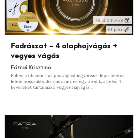
16 500 Ft-tól
61 perc
Fodrászat - 4 alaphajvágás +
vegyes vágás
Fátrai Krisztina
Ebben a filmben 4 alaphajvágást (egyhossz, lépcsőzetes,
lefelé hosszabbodó, uniform), és egy ötödik, az első 4
keverékét tartalmazó vegyes hajvágás ...