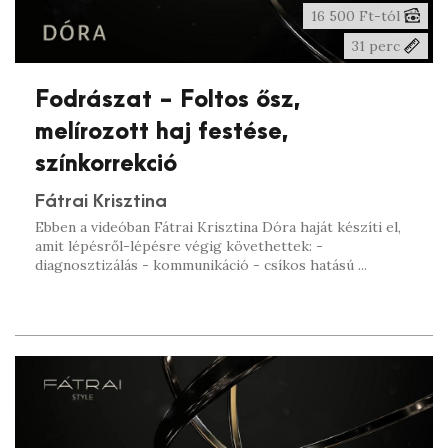
16 500 Ft-tól
31 perc
Fodrászat - Foltos ősz,
melírozott haj festése,
színkorrekció
Fátrai Krisztina
Ebben a videóban Fátrai Krisztina Dóra haját készíti el,
amit lépésről-lépésre végig követhettek: -
diagnosztizálás - kommunikáció - csíkos hatású ...