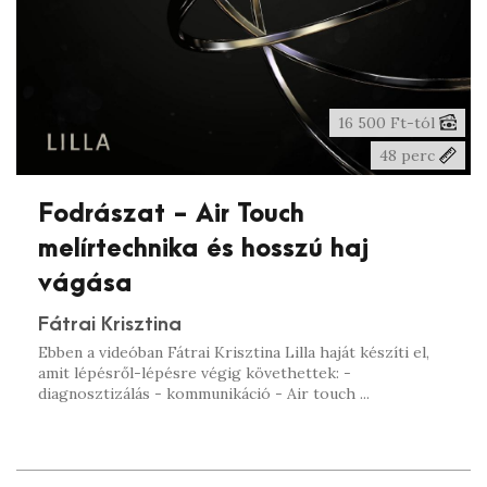
16 500 Ft-tól
48 perc
Fodrászat - Air Touch
melírtechnika és hosszú haj
vágása
Fátrai Krisztina
Ebben a videóban Fátrai Krisztina Lilla haját készíti el,
amit lépésről-lépésre végig követhettek: -
diagnosztizálás - kommunikáció - Air touch ...