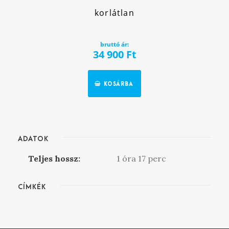
korlátlan
bruttó ár:
34 900
Ft
KOSÁRBA
ADATOK
Teljes hossz:
1 óra 17 perc
CÍMKÉK