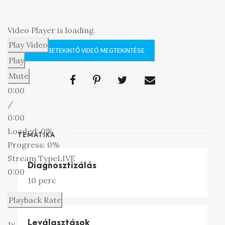
Video Player is loading.
Play Video
INGYENES BETEKINTŐ VIDEÓ MEGTEKINTÉSE
Play
Mute
0:00
/
0:00
Loaded
: 0%
TEMATIKA
Progress
: 0%
Stream Type
LIVE
Diagnosztizálás
0:00
10 perc
Playback Rate
Leválasztások
1x