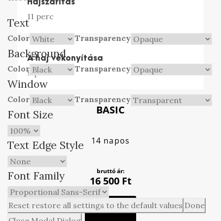
Hajszárítás
11 perc
Text
Color
Transparency
Background
A haj vékonyítása
Color
Transparency
9 perc
Window
Color
Transparency
BASIC
Font Size
14 napos
Text Edge Style
bruttó ár:
Font Family
16 500
Ft
Reset
restore all settings to the default values
Done
KOSÁRBA
Close Modal Dialog