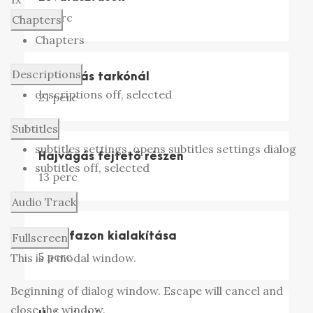
6 perc
Chapters
Chapters
Descriptions
Hajvágás tarkónál
descriptions off
, selected
21 perc
Subtitles
subtitles settings
, opens subtitles settings dialog
Hajvágás fejtető részen
subtitles off
, selected
13 perc
Audio Track
Nyakfazon kialakítása
Fullscreen
5 perc
This is a modal window.
Beginning of dialog window. Escape will cancel and
close the window.