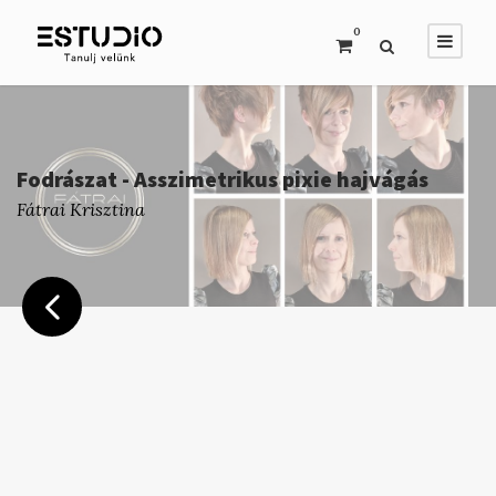
0
Fodrászat - Asszimetrikus pixie hajvágás
Fátrai Krisztina