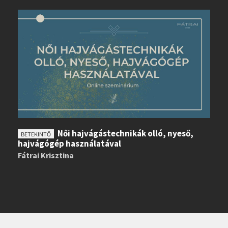
Női hajvágástechnikák olló, nyeső,
BETEKINTŐ
hajvágógép használatával
Fátrai Krisztina