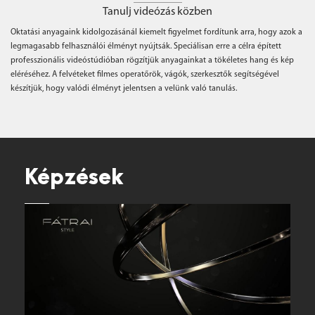
Tanulj videózás közben
Oktatási anyagaink kidolgozásánál kiemelt figyelmet fordítunk arra, hogy azok a
legmagasabb felhasználói élményt nyújtsák. Speciálisan erre a célra épített
professzionális videóstúdióban rögzítjük anyagainkat a tökéletes hang és kép
eléréséhez. A felvéteket filmes operatőrök, vágók, szerkesztők segítségével
készítjük, hogy valódi élményt jelentsen a velünk való tanulás.
Képzések