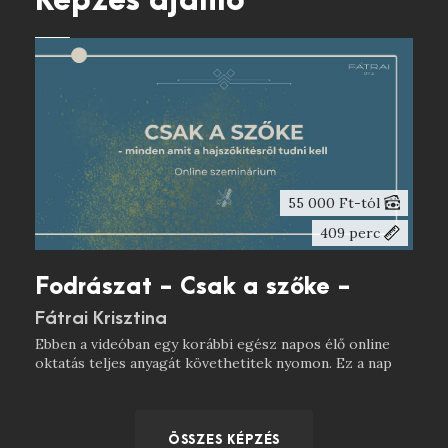
Képzés ajánló
55 000 Ft-tól
409 perc
Fodrászat - Csak a szőke -
minden amit a hajszőkítésről
Fátrai Krisztina
Ebben a videóban egy korábbi egész napos élő online
tudni kell
oktatás teljes anyagát követhetitek nyomon. Ez a nap
csak a szőke hajszínek filozófiájáról, elkészítéseivel,
technológiai folyamatairól szól. Fátrai Krisztina
fodrászmester az egész napos oktatás során 3 modell
hajának átváltoztatását készíti el lépésről lépésre. A
ÖSSZES KÉPZÉS