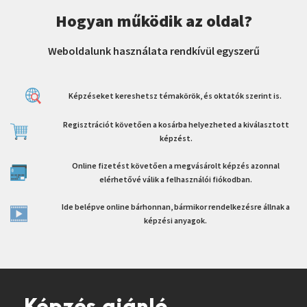
Hogyan működik az oldal?
Weboldalunk használata rendkívül egyszerű
Képzéseket kereshetsz témakörök, és oktatók szerint is.
Regisztrációt követően a kosárba helyezheted a kiválasztott
képzést.
Online fizetést követően a megvásárolt képzés azonnal
elérhetővé válik a felhasználói fiókodban.
Ide belépve online bárhonnan, bármikor rendelkezésre állnak a
képzési anyagok.