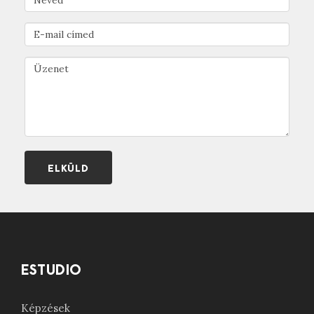
hajszín? • Kinek ajánljuk a szőke árnyalatokat? • Hogyan
diagnosztizáljunk egy szőkítés előtt? • Milyen
szempontok alapján döntök az anyag és a színek
kiválasztása előtt? Amiről részletesen beszélni fogok
konkrét példákon keresztül: • mivel kezdd a hajszín
tervezését, • frizuraterv menete és átültetése a
gyakorlatba, • szőkítés vagy szőke hajfesték használata,
• A haj PH értéke, • árnyalás, semlegesítés folyamata, •
hajápolás, regenerálás, • Színelmélet A- Z-ig, •
hajszínfelismerés fotó alapján, • mennyit bír a hajszál a
világosítás során. • kommunikáció fontossága a
félreértések elkerülése érdekében.
ESTUDIO
Képzések