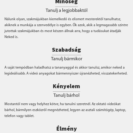
Minőség
Tanulj a legjobbaktól
Nálunk olyan, szakmájukban kiemelkedő és elismert mesterektől tanulhatsz,
akiknek a munkája a szenvedélye is egyben. Ők azok, akik a legmagasabb szintre
jutottak szakmájukban és most készen állnak arra, hogy a tudásukat átadják
Neked is.
Szabadság
Tanulj bármikor
A saját tempódban haladhatsz a tananyaggal és akkor tanulsz, amikor neked a
legideálisabb. A videó anyagokat bármennyiszer újranézheted, visszatekerheted.
Kényelem
Tanulj bárhol
Mostantól nem vagy helyhez kötve, ha tanulni szeretnél. Az oktató videókat
bárhol, bármilyen eszközről megnézheted, legyen az asztali számítógép, laptop,
telefon vagy tablet.
Élmény